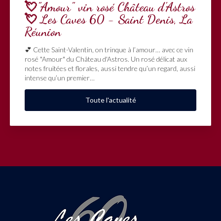
💘"Amour" vin rosé Château d'Astros
💘 Les Caves 60 - Saint Denis, La
Réunion
💕 Cette Saint-Valentin, on trinque à l’amour… avec ce vin
rosé "Amour" du Château d'Astros. Un rosé délicat aux
notes fruitées et florales, aussi tendre qu’un regard, aussi
intense qu’un premier…
Toute l'actualité