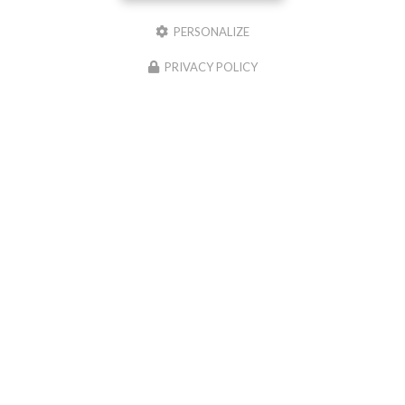
Envoyez un message
PERSONALIZE
PRIVACY POLICY
Nom Prénom
Société
Email
Téléphone
Message
J'autorise ce site à conserver l'ensemble des données transmises dans ce formulaire pour
faciliter le suivi et le traitement de ma demande.
(Aucune exploitation commerciale ne sera
faite des données conservées. Voir notre
politique de confidentialité
)