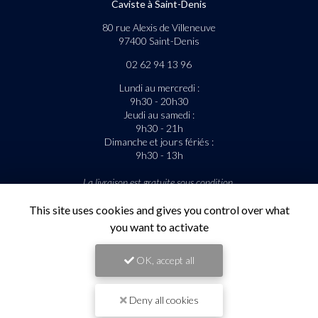
Caviste à Saint-Denis
80 rue Alexis de Villeneuve
97400 Saint-Denis
02 62 94 13 96
Lundi au mercredi :
9h30 - 20h30
Jeudi au samedi :
9h30 - 21h
Dimanche et jours fériés :
9h30 - 13h
La livraison est gratuite sous condition.
Suivez-nous sur les réseaux sociaux
This site uses cookies and gives you control over what
you want to activate
OK, accept all
Deny all cookies