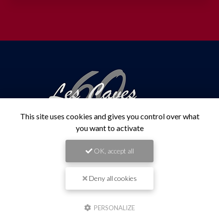
This site uses cookies and gives you control over what
you want to activate
OK, accept all
Caviste à Saint-Denis
80 rue Alexis de Villeneuve
Deny all cookies
97400 Saint-Denis
02 62 94 13 96
PERSONALIZE
Lundi au mercredi :