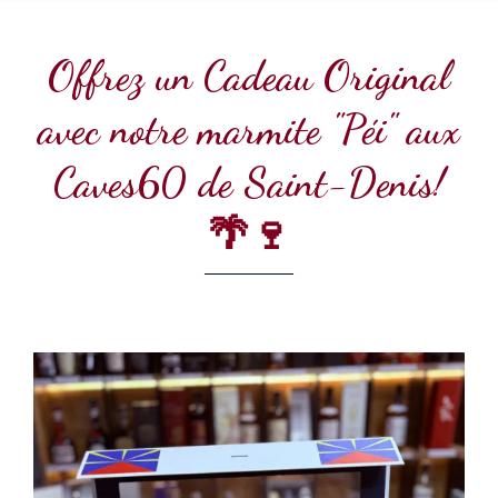
Offrez un Cadeau Original
avec notre marmite "Péi" aux
Caves60 de Saint-Denis!
🌴🍷