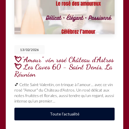
13/02/2026
💘"Amour" vin rosé Château d'Astros
💘 Les Caves 60 - Saint Denis, La
Réunion
 Cette Saint-Valentin, on trinque à l’amour… avec ce vin
E
osé "Amour" du Château d'Astros. Un rosé délicat aux
p
otes fruitées et florales, aussi tendre qu’un regard, aussi
n
ntense qu’un premier…
Toute l'actualité