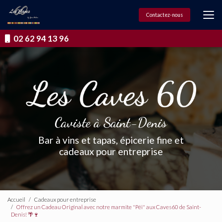
Aller
au
Contactez-nous
contenu
principal
02 62 94 13 96
Caviste à Saint-Denis
Bar à vins et tapas, épicerie fine et
cadeaux pour entreprise
Accueil
Cadeaux pour entreprise
Offrez un Cadeau Original avec notre marmite "Péi" aux Caves60 de Saint-
Denis! 🌴🍷