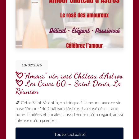
11/02/2026
 rosé Château d'Astros
🎁 NOUVEAUT
 60 - Saint Denis, La
le cadeau d’ent
tendance !
n, on trinque à l’amour… avec ce vin
Envie d’un cadeau origi
au d'Astros. Un rosé délicat aux
plaisir ? Découvrez n
ales, aussi tendre qu’un regard, aussi
nouveau must-have d
r…
T
oute l'actualité