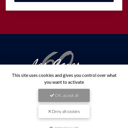
This site uses cookies and gives you control over what
you want to activate
OK, accept all
Caviste à Saint-Denis
Deny all cookies
80 rue Alexis de Villeneuve
97400 Saint-Denis
02 62 94 13 96