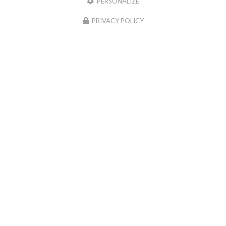
PERSONALIZE
Lundi au mercredi :
PRIVACY POLICY
9h30 - 20h30
Jeudi au samedi :
9h30 - 21h
Dimanche et jours fériés :
9h30 - 13h
La livraison est gratuite sous condition.
Suivez-nous sur les réseaux sociaux
Envoyez un message
Nom Prénom