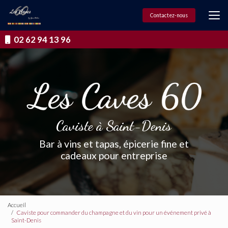
Aller
au
Contactez-nous
contenu
principal
02 62 94 13 96
Caviste à Saint-Denis
Bar à vins et tapas, épicerie fine et
cadeaux pour entreprise
Accueil
Caviste pour commander du champagne et du vin pour un événement privé à
Saint-Denis