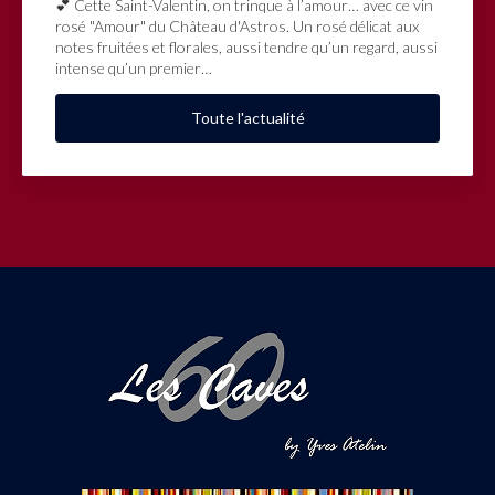
💕 Cette Saint-Valentin, on trinque à l’amour… avec ce vin
rosé "Amour" du Château d'Astros. Un rosé délicat aux
notes fruitées et florales, aussi tendre qu’un regard, aussi
intense qu’un premier…
Toute l'actualité