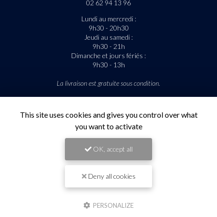
02 62 94 13 96
Lundi au mercredi :
9h30 - 20h30
Jeudi au samedi :
9h30 - 21h
Dimanche et jours fériés :
9h30 - 13h
La livraison est gratuite sous condition.
Suivez-nous sur les réseaux sociaux
This site uses cookies and gives you control over what
you want to activate
OK, accept all
Deny all cookies
Envoyez un message
PERSONALIZE