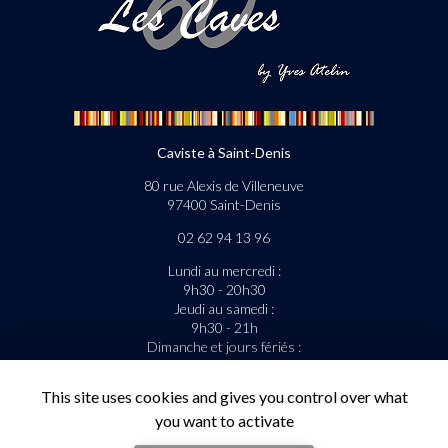
Caviste à Saint-Denis
80 rue Alexis de Villeneuve
97400 Saint-Denis
02 62 94 13 96
Lundi au mercredi :
9h30 - 20h30
Jeudi au samedi :
9h30 - 21h
Dimanche et jours fériés :
9h30 - 13h
This site uses cookies and gives you control over what
La livraison est gratuite sous condition.
you want to activate
Suivez-nous sur les réseaux sociaux