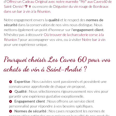
d'
Offrez un Cadeau Original avec notre marmite "Péi" aux Caves60 de
Saint-Denis! 🌴🍷
ou encore de
Déguster du vin rouge de Bordeaux
dans un bar à vin à la Réunion
.
Notre engagement envers la
qualité
et le respect des
normes de
sécurité
dans la conservation de nos vins nous distingue. Nous
mettons également un point d'honneur sur l'
engagement client
.
N'hésitez pas à découvrir
Où trouver de la charcuterie corse à la
Réunion ?
pour accompagner vos vins, ou à visiter
Notre bar à vin
pour une expérience unique.
Pourquoi choisir Les Caves 60 pour vos
achats de vin à Saint-André ?
Expertise
: Nos cavistes sont passionnés et possèdent une
connaissance approfondie de chaque vin proposé.
Qualité
: Nous sélectionnons rigoureusement nos vins pour
garantir une expérience gustative exceptionnelle.
Engagement client
: Nous offrons un service client
personnalisé pour répondre à vos besoins spécifiques.
Normes de sécurité
: Nos caves respectent les normes de
conservation optimales pour préserver la qualité de nos produits.