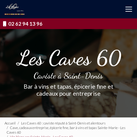
Aller
au
contenu
principal
02 62 94 13 96
Caviste à Saint-Denis
Bar à vins et tapas, épicerie fine et
cadeaux pour entreprise
Accueil
Les Caves 60 : caviste réputé à Saint-Denis et alentours
Cave, cadeaux entreprise, épicerie fine, bar à vins et tapas Sainte-Marie - Les
Caves 60
Vin blanc sec Sainte-Marie - Les Caves 60