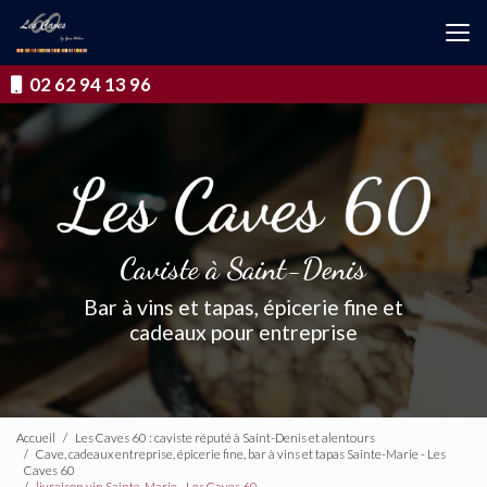
Aller
au
contenu
principal
02 62 94 13 96
Caviste à Saint-Denis
Bar à vins et tapas, épicerie fine et
cadeaux pour entreprise
Accueil
Les Caves 60 : caviste réputé à Saint-Denis et alentours
Cave, cadeaux entreprise, épicerie fine, bar à vins et tapas Sainte-Marie - Les
Caves 60
livraison vin Sainte-Marie - Les Caves 60