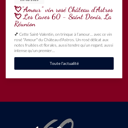
💘"Amour" vin rosé Château d'Astros
💘 Les Caves 60 - Saint Denis, La
Réunion
💕 Cette Saint-Valentin, on trinque à l’amour… avec ce vin
rosé "Amour" du Château d'Astros. Un rosé délicat aux
notes fruitées et florales, aussi tendre qu’un regard, aussi
intense qu’un premier…
Toute l'actualité