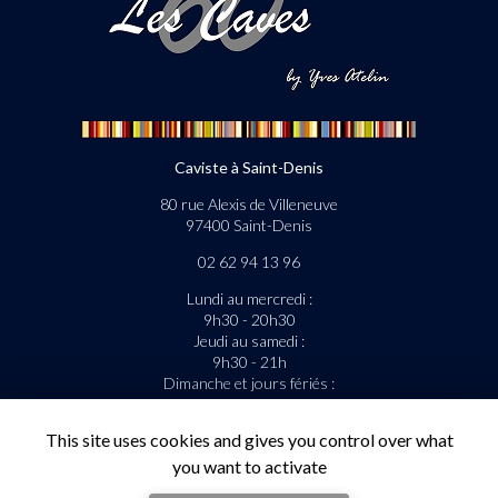
Caviste à Saint-Denis
80 rue Alexis de Villeneuve
97400 Saint-Denis
02 62 94 13 96
Lundi au mercredi :
9h30 - 20h30
Jeudi au samedi :
9h30 - 21h
Dimanche et jours fériés :
9h30 - 13h
This site uses cookies and gives you control over what
La livraison est gratuite sous condition.
you want to activate
Suivez-nous sur les réseaux sociaux