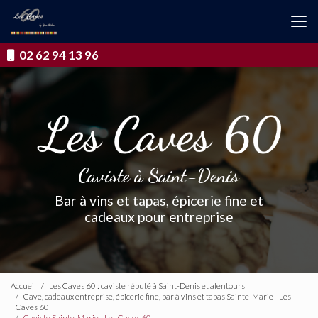
Aller
au
contenu
principal
02 62 94 13 96
Caviste à Saint-Denis
Bar à vins et tapas, épicerie fine et
cadeaux pour entreprise
Accueil
Les Caves 60 : caviste réputé à Saint-Denis et alentours
Cave, cadeaux entreprise, épicerie fine, bar à vins et tapas Sainte-Marie - Les
Caves 60
Caviste Sainte-Marie - Les Caves 60