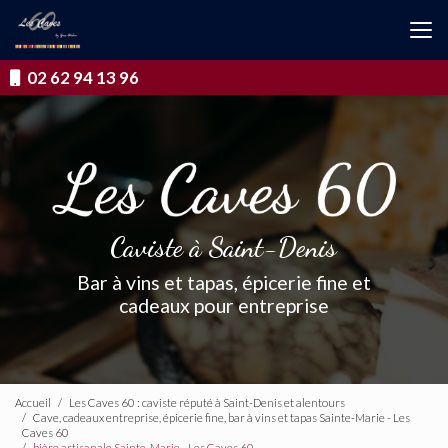
Aller
au
contenu
principal
02 62 94 13 96
Caviste à Saint-Denis
Bar à vins et tapas, épicerie fine et
cadeaux pour entreprise
Accueil
Les Caves 60 : caviste réputé à Saint-Denis et alentours
Cave, cadeaux entreprise, épicerie fine, bar à vins et tapas Sainte-Marie - Les
Caves 60
bière artisanale Sainte-Marie - Les Caves 60