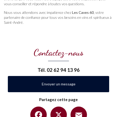
vous conseiller et répondre à toutes vos questions.
Nous vous attendons avec impatience chez
Les Caves 60
, votre
partenaire de confiance pour tous vos besoins en vins et spiritueux à
Saint-André.
Contactez-nous
Tél.
02 62 94 13 96
Envoyer un message
Partagez cette page
Facebook
X
Email