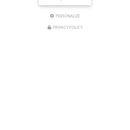
Envoyez un message
PERSONALIZE
PRIVACY POLICY
Nom Prénom
Société
Email
Téléphone
Message
J'autorise ce site à conserver l'ensemble des données transmises dans ce formulaire pour