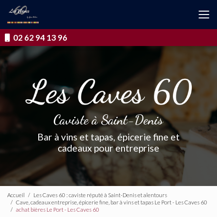
Aller
au
contenu
principal
02 62 94 13 96
Caviste à Saint-Denis
Bar à vins et tapas, épicerie fine et
cadeaux pour entreprise
Accueil
Les Caves 60 : caviste réputé à Saint-Denis et alentours
Cave, cadeaux entreprise, épicerie fine, bar à vins et tapas Le Port - Les Caves 60
achat bières Le Port - Les Caves 60