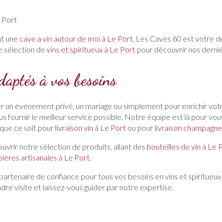
e Port
nt une
cave a vin autour de moi à Le Port
, Les Caves 60 est votre de
e sélection de
vins et spiritueux à Le Port
pour découvrir nos derni
daptés à vos besoins
er un événement privé, un mariage ou simplement pour enrichir vot
s fournir le meilleur service possible. Notre équipe est là pour vous
, que ce soit pour
livraison vin à Le Port
ou pour
livraison champagne
uvrir notre sélection de produits, allant des
bouteilles de vin à Le 
bières artisanales à Le Port
.
artenaire de confiance pour tous vos besoins en vins et spiritueux
dre visite et laissez-vous guider par notre expertise.