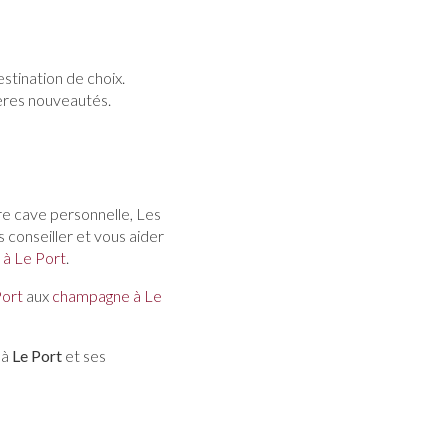
stination de choix.
ères nouveautés.
re cave personnelle, Les
 conseiller et vous aider
 à Le Port
.
Port
aux
champagne à Le
 à
Le Port
et ses