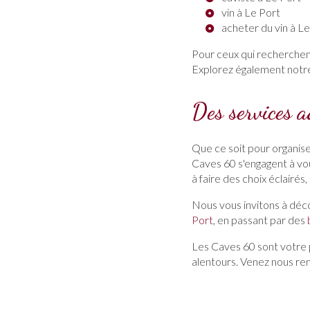
vin à Le Port
acheter du vin à L
Pour ceux qui recherche
Explorez également notr
Des services a
Que ce soit pour organis
Caves 60 s'engagent à vou
à faire des choix éclairés
Nous vous invitons à déco
Port
, en passant par des
Les Caves 60 sont votre p
alentours. Venez nous ren