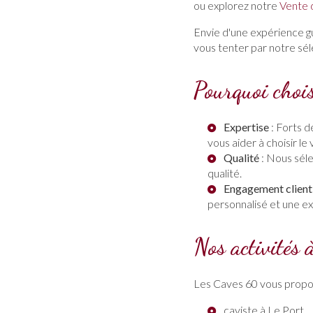
ou explorez notre
Vente 
Envie d'une expérience g
vous tenter par notre séle
Pourquoi choi
Expertise
: Forts d
vous aider à choisir le v
Qualité
: Nous séle
qualité.
Engagement client
personnalisé et une e
Nos activités 
Les Caves 60 vous propos
caviste à Le Port