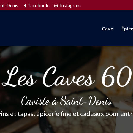
Navigation s
int-Denis
facebook
Instagram
Cave
Épice
Caviste à Saint-Denis
vins et tapas, épicerie fine et cadeaux pour ent