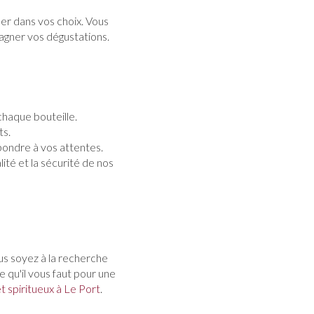
der dans vos choix. Vous
gner vos dégustations.
haque bouteille.
ts.
épondre à vos attentes.
ité et la sécurité de nos
ous soyez à la recherche
e qu'il vous faut pour une
et spiritueux à Le Port
.