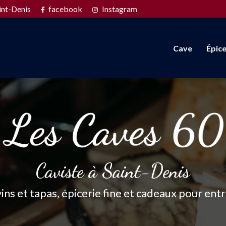
Navigation s
int-Denis
facebook
Instagram
Cave
Épice
Caviste à Saint-Denis
vins et tapas, épicerie fine et cadeaux pour ent