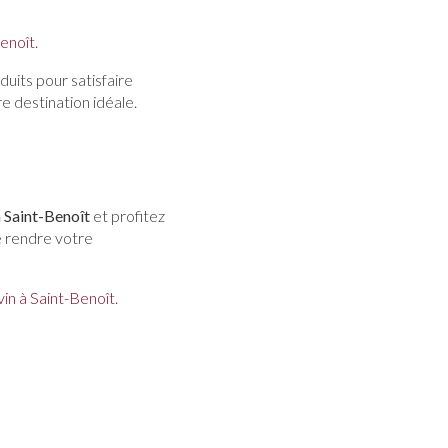
Benoît
.
uits pour satisfaire
e destination idéale.
à Saint-Benoît
et profitez
e rendre votre
 vin à Saint-Benoît
.