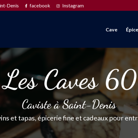
Navigation s
int-Denis
facebook
Instagram
Cave
Épice
Caviste à Saint-Denis
vins et tapas, épicerie fine et cadeaux pour ent