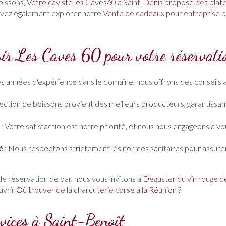
oissons,
Votre caviste les Caves60 à Saint-Denis propose des pla
vez également explorer notre
Vente de cadeaux pour entreprise
p
sir Les Caves 60 pour votre réservati
s années d'expérience dans le domaine, nous offrons des conseils a
ection de boissons provient des meilleurs producteurs, garantissan
: Votre satisfaction est notre priorité, et nous nous engageons à vo
é
: Nous respectons strictement les normes sanitaires pour assurer
de réservation de bar, nous vous invitons à
Déguster du vin rouge d
uvrir
Où trouver de la charcuterie corse à la Réunion ?
rvices à Saint-Benoît