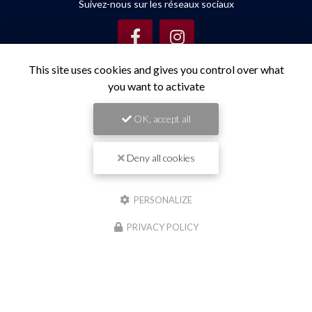
Suivez-nous sur les réseaux sociaux
This site uses cookies and gives you control over what
you want to activate
OK, accept all
Envoyez un message
Deny all cookies
Nom Prénom
PERSONALIZE
Société
PRIVACY POLICY
Email
Téléphone
Message