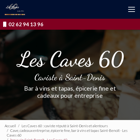
Aller
au
contenu
principal
02 62 94 13 96
Caviste à Saint-Denis
Bar à vins et tapas, épicerie fine et
cadeaux pour entreprise
Accueil
Les Caves 60 : caviste réputé à Saint-Denis et alentours
Cave, cadeaux entreprise, épicerie fine, bar à vins et tapas Saint-Benoît - Les
Caves 60
bar a vin Saint-Benoît - Les Caves 60