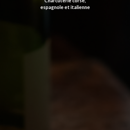
Charcuterie corse,
espagnole et italienne