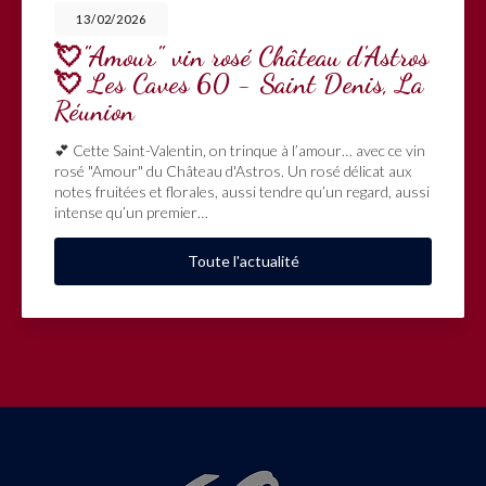
13/02/2026
💘"Amour" vin rosé Château d'Astros
💘 Les Caves 60 - Saint Denis, La
Réunion
💕 Cette Saint-Valentin, on trinque à l’amour… avec ce vin
rosé "Amour" du Château d'Astros. Un rosé délicat aux
notes fruitées et florales, aussi tendre qu’un regard, aussi
intense qu’un premier…
Toute l'actualité