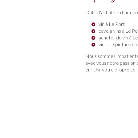
Outre l'achat de rhum, no
vin à Le Port
cave a vins à Le Po
acheter du vin à L
vins et spiritueux à
Nous sommes impatients d
avec vous notre passion p
enrichir votre propre col