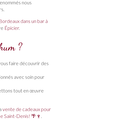
s renommés nous
rs.
 Bordeaux dans un bar à
tre
Épicier
.
rhum ?
ous faire découvrir des
tionnés avec soin pour
mettons tout en œuvre
la
vente de cadeaux pour
de Saint-Denis! 🌴🍷
.