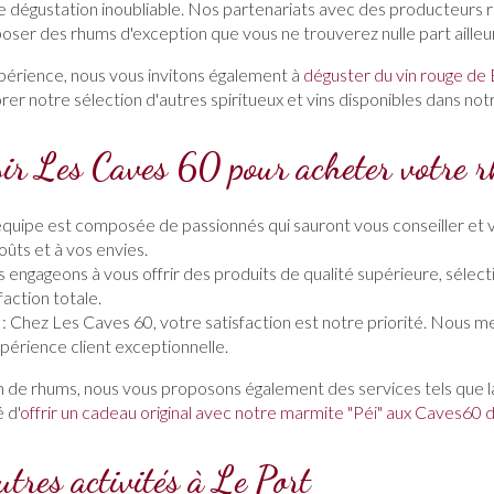
une dégustation inoubliable. Nos partenariats avec des producteur
ser des rhums d'exception que vous ne trouverez nulle part ailleu
érience, nous vous invitons également à
déguster du vin rouge de
rer notre sélection d'autres spiritueux et vins disponibles dans no
sir Les Caves 60 pour acheter votre 
quipe est composée de passionnés qui sauront vous conseiller et v
ûts et à vos envies.
 engageons à vous offrir des produits de qualité supérieure, sélec
faction totale.
: Chez Les Caves 60, votre satisfaction est notre priorité. Nous 
xpérience client exceptionnelle.
on de rhums, nous vous proposons également des services tels que 
é d'
offrir un cadeau original avec notre marmite "Péi" aux Caves60 
utres activités à Le Port