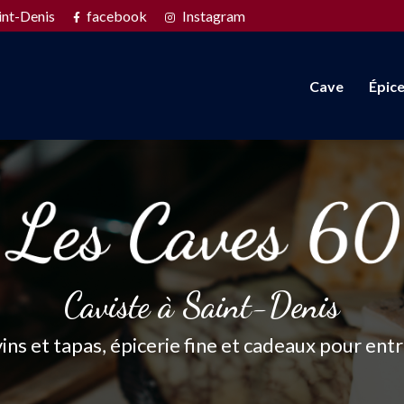
Navigation s
int-Denis
facebook
Instagram
Cave
Épice
Caviste à Saint-Denis
vins et tapas, épicerie fine et cadeaux pour ent