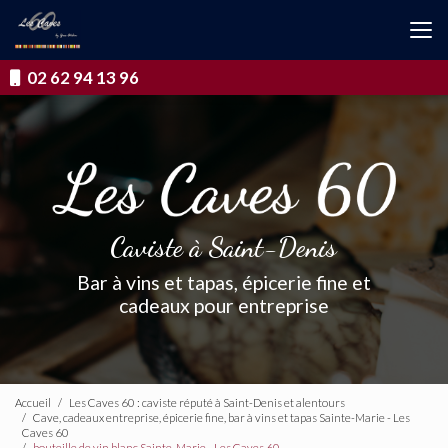
Aller
au
contenu
principal
02 62 94 13 96
Caviste à Saint-Denis
Bar à vins et tapas, épicerie fine et
cadeaux pour entreprise
Accueil
Les Caves 60 : caviste réputé à Saint-Denis et alentours
Cave, cadeaux entreprise, épicerie fine, bar à vins et tapas Sainte-Marie - Les
Caves 60
bouteille de vin blanc Sainte-Marie - Les Caves 60