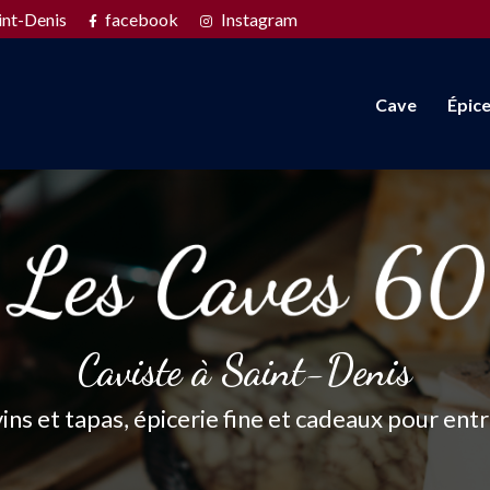
Navigation s
int-Denis
facebook
Instagram
Cave
Épice
Caviste à Saint-Denis
vins et tapas, épicerie fine et cadeaux pour ent