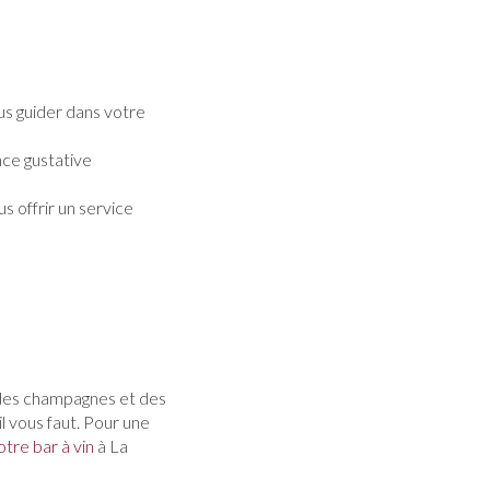
us guider dans votre
nce gustative
s offrir un service
e des champagnes et des
il vous faut. Pour une
tre bar à vin
à La