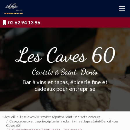
Aller
au
contenu
principal
02 62 94 13 96
Caviste à Saint-Denis
Bar à vins et tapas, épicerie fine et
cadeaux pour entreprise
Accueil
Les Caves 60 : caviste réputé à Saint-Denis et alentours
Cave, cadeaux entreprise, épicerie fine, bar à vins et tapas Saint-Benoît - Les
Caves 60
Caviste autour de moi Saint-Benoît - Les Caves 60