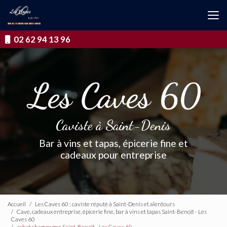
Aller
au
contenu
principal
02 62 94 13 96
Caviste à Saint-Denis
Bar à vins et tapas, épicerie fine et
cadeaux pour entreprise
Accueil
Les Caves 60 : caviste réputé à Saint-Denis et alentours
Cave, cadeaux entreprise, épicerie fine, bar à vins et tapas Saint-Benoît - Les
Caves 60
achat champagne Saint-Benoît - Les Caves 60