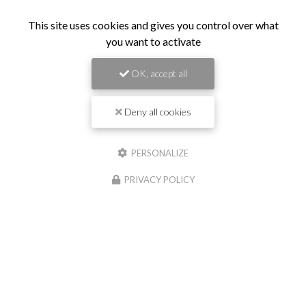
9h30 - 21h
Dimanche et jours fériés :
This site uses cookies and gives you control over what
9h30 - 13h
you want to activate
La livraison est gratuite sous condition.
OK, accept all
Suivez-nous sur les réseaux sociaux
Deny all cookies
PERSONALIZE
PRIVACY POLICY
Envoyez un message
Nom Prénom
Société