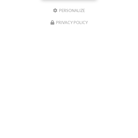
Envoyez un message
PERSONALIZE
PRIVACY POLICY
Nom Prénom
Société
Email
Téléphone
Message
J'autorise ce site à conserver l'ensemble des données transmises dans ce formulaire pour
faciliter le suivi et le traitement de ma demande.
(Aucune exploitation commerciale ne sera
faite des données conservées. Voir notre
politique de confidentialité
)