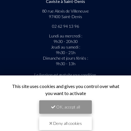
Caviste à Saint-Denis
80 rue Alexis de Villeneuve
97400 Saint-Denis
02 62 94 13 96
Lundi au mercredi :
9h30 - 20h30
Jeudi au samedi :
9h30 - 21h
Dimanche et jours fériés :
9h30 - 13h
La livraison est gratuite sous condition.
Suivez-nous sur les réseaux sociaux
This site uses cookies and gives you control over what
you want to activate
OK, accept all
Deny all cookies