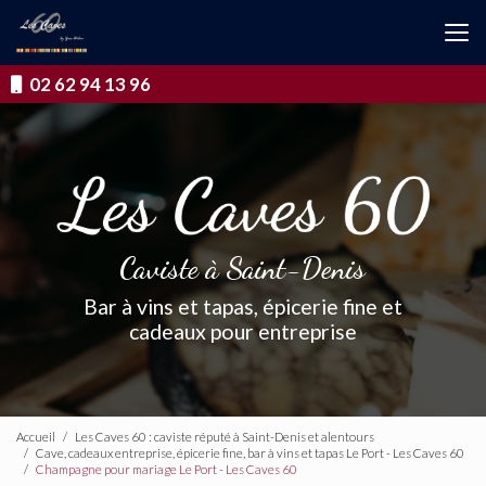
Aller
au
contenu
principal
02 62 94 13 96
Caviste à Saint-Denis
Bar à vins et tapas, épicerie fine et
cadeaux pour entreprise
Accueil
Les Caves 60 : caviste réputé à Saint-Denis et alentours
Cave, cadeaux entreprise, épicerie fine, bar à vins et tapas Le Port - Les Caves 60
Champagne pour mariage Le Port - Les Caves 60