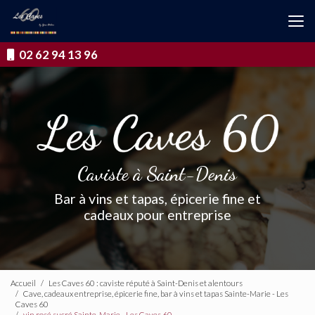
Aller
au
contenu
principal
02 62 94 13 96
Caviste à Saint-Denis
Bar à vins et tapas, épicerie fine et
cadeaux pour entreprise
Accueil
Les Caves 60 : caviste réputé à Saint-Denis et alentours
Cave, cadeaux entreprise, épicerie fine, bar à vins et tapas Sainte-Marie - Les
Caves 60
vin rosé sucré Sainte-Marie - Les Caves 60