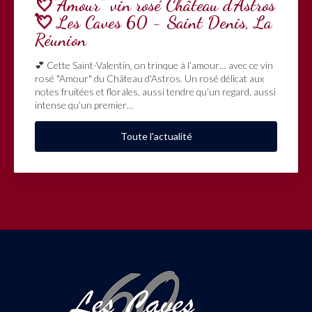
💘"Amour" vin rosé Château d'Astros
💘 Les Caves 60 - Saint Denis, La
Réunion
💕 Cette Saint-Valentin, on trinque à l’amour… avec ce vin
rosé "Amour" du Château d'Astros. Un rosé délicat aux
notes fruitées et florales, aussi tendre qu’un regard, aussi
intense qu’un premier…
Toute l'actualité